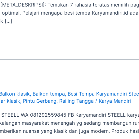
 [META_DESKRIPSI]: Temukan 7 rahasia teratas memilih paga
timal. Pelajari mengapa besi tempa Karyamandiri.id adala
k […]
Balkon klasik
,
Balkon tempa
,
Besi Tempa Karyamandiri Stee
ar klasik
,
Pintu Gerbang
,
Railing Tangga
/
Karya Mandiri
TEELL WA 081292559845 FB Karyamandiri STEELL karyama
 kalangan masyarakat menengah yg sedang membangun rumah
berikan nuansa yang klasik dan juga modern. Produk hasil