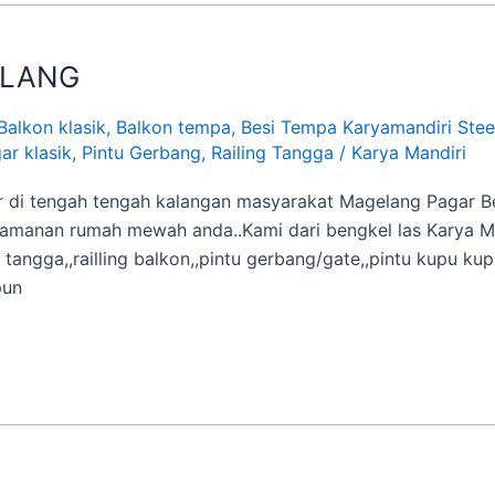
ELANG
Balkon klasik
,
Balkon tempa
,
Besi Tempa Karyamandiri Stee
ar klasik
,
Pintu Gerbang
,
Railing Tangga
/
Karya Mandiri
r di tengah tengah kalangan masyarakat Magelang Pagar Be
amanan rumah mewah anda..Kami dari bengkel las Karya Ma
tangga,,railling balkon,,pintu gerbang/gate,,pintu kupu kupu
pun