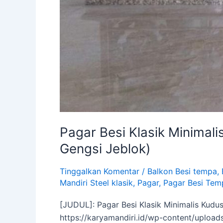
Pagar Besi Klasik Minimali
Gengsi Jeblok)
Tinggalkan Komentar
/
Balkon Besi tempa
,
Mandiri Steel klasik
,
Pagar
,
Pagar Besi Tem
[JUDUL]: Pagar Besi Klasik Minimalis Kudu
https://karyamandiri.id/wp-content/upload