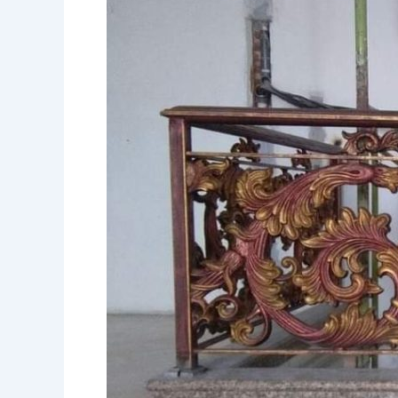
Kudus:
7
Rahasia
Eksterior
Sultan
yang
Anti
Karat
(dan
Anti
Gengsi
Jeblok)