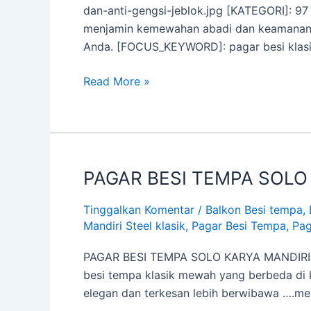
dan-anti-gengsi-jeblok.jpg [KATEGORI]: 97
menjamin kemewahan abadi dan keamanan op
Anda. [FOCUS_KEYWORD]: pagar besi klasi
Read More »
PAGAR BESI TEMPA SOLO
PAGAR
BESI
Tinggalkan Komentar
/
Balkon Besi tempa
,
TEMPA
Mandiri Steel klasik
,
Pagar Besi Tempa
,
Pag
SOLO
PAGAR BESI TEMPA SOLO KARYA MANDIRI S
besi tempa klasik mewah yang berbeda di
elegan dan terkesan lebih berwibawa ….mem