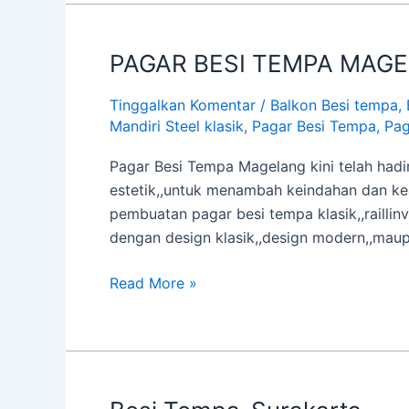
PAGAR BESI TEMPA MAG
PAGAR
BESI
Tinggalkan Komentar
/
Balkon Besi tempa
,
TEMPA
Mandiri Steel klasik
,
Pagar Besi Tempa
,
Pag
MAGELANG
Pagar Besi Tempa Magelang kini telah hadi
estetik,,untuk menambah keindahan dan ke
pembuatan pagar besi tempa klasik,,raillinv 
dengan design klasik,,design modern,,mau
Read More »
Besi