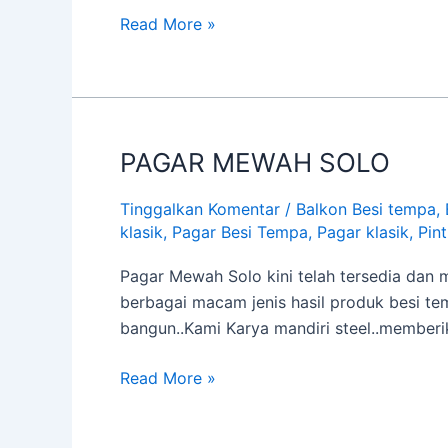
Read More »
PAGAR MEWAH SOLO
PAGAR
MEWAH
Tinggalkan Komentar
/
Balkon Besi tempa
,
SOLO
klasik
,
Pagar Besi Tempa
,
Pagar klasik
,
Pin
Pagar Mewah Solo kini telah tersedia dan 
berbagai macam jenis hasil produk besi t
bangun..Kami Karya mandiri steel..member
Read More »