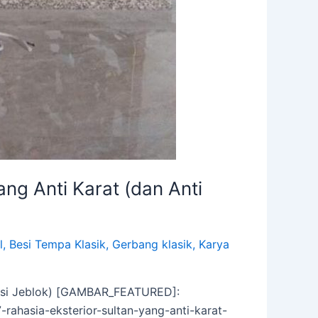
ang Anti Karat (dan Anti
l
,
Besi Tempa Klasik
,
Gerbang klasik
,
Karya
engsi Jeblok) [GAMBAR_FEATURED]:
rahasia-eksterior-sultan-yang-anti-karat-