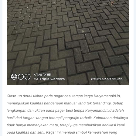
Close-up detail ukiran pada pagar besi tempa karya Karyamandiri.id,
menunjukkan kualitas pengerjaan manual yang tak tertandingi. Setiap
lengkungan dan ukiran pada pagar besi tempa Karyamandiri.id adalah
hasil dari tangan-tangan terampil pengrajin terbaik. Keindahan detailnya
tidak hanya memanjakan mata, tetapi juga membuktikan dedikasi kami
pada kualitas dan seni. Pagar ini menjadi simbol kemewahan yang