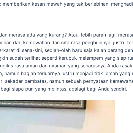
tuk memberikan kesan mewah yang tak berlebihan, menghadir
.
dan merasa ada yang kurang? Atau, lebih parah lagi, mera
inan dari kemewahan dan cita rasa penghuninya, justru ter
erkarat di sana-sini, seolah-olah baru saja kalah perang d
kin sudah terlihat seperti kerupuk melempem yang siap run
ngikis rasa aman dan nyaman yang seharusnya Anda rasakan
 namun bagian terluarnya justru menjadi titik lemah yan
ari sekadar pembatas, namun sebuah pernyataan kemewaha
gi siapa pun yang melintas, apalagi bagi Anda sendiri.