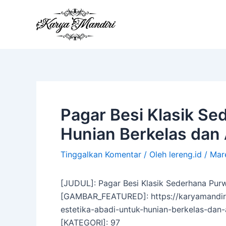
Lewati
ke
konten
Pagar Besi Klasik Se
Hunian Berkelas dan
Tinggalkan Komentar
/ Oleh
lereng.id
/
Mar
[JUDUL]: Pagar Besi Klasik Sederhana Purw
[GAMBAR_FEATURED]: https://karyamandiri
estetika-abadi-untuk-hunian-berkelas-da
[KATEGORI]: 97