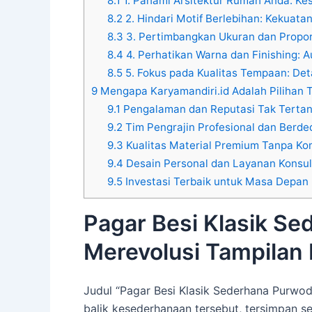
8.1
1. Pahami Arsitektur Rumah Anda: Ke
8.2
2. Hindari Motif Berlebihan: Kekuat
8.3
3. Pertimbangkan Ukuran dan Propors
8.4
4. Perhatikan Warna dan Finishing:
8.5
5. Fokus pada Kualitas Tempaan: Deta
9
Mengapa Karyamandiri.id Adalah Pilihan T
9.1
Pengalaman dan Reputasi Tak Tertan
9.2
Tim Pengrajin Profesional dan Berded
9.3
Kualitas Material Premium Tanpa K
9.4
Desain Personal dan Layanan Konsult
9.5
Investasi Terbaik untuk Masa Depan
Pagar Besi Klasik Se
Merevolusi Tampilan
Judul “Pagar Besi Klasik Sederhana Purwod
balik kesederhanaan tersebut, tersimpan se