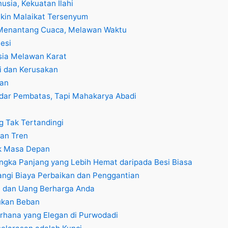
sia, Kekuatan Ilahi
ikin Malaikat Tersenyum
 Menantang Cuaca, Melawan Waktu
Besi
sia Melawan Karat
i dan Kerusakan
han
adar Pembatas, Tapi Mahakarya Abadi
 Tak Tertandingi
an Tren
uk Masa Depan
angka Panjang yang Lebih Hemat daripada Besi Biasa
ngi Biaya Perbaikan dan Penggantian
 dan Uang Berharga Anda
Bukan Beban
erhana yang Elegan di Purwodadi