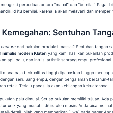
 mengerti perbedaan antara “mahal” dan “bernilai”. Pagar b
ndiri.id itu bernilai, karena ia akan melayani dan memper
lik Kemegahan: Sentuhan Tan
 couture
dari pakaian produksi massal? Sentuhan tangan sa
minimalis modern Klaten
yang kami hasilkan bukanlah produ
an api, palu, dan intuisi artistik seorang empu profesional.
di mana baja berkualitas tinggi dipanaskan hingga menca
mu dengan seni. Sang empu, dengan pengalaman bertahun-tah
akan retak. Terlalu panas, ia akan kehilangan kekuatannya.
 pukulan palu dimulai. Setiap pukulan memiliki tujuan. Ad
r unik yang mustahil ditiru oleh mesin. Anda bisa melihat j
 Detail-detail inilah yang memberikan “jiwa” pada pagar An