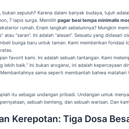
a, bukan sepuluh? Karena dalam banyak budaya, tujuh adal
on, 7 lapis surga. Memilih
pagar besi tempa minimalis mo
eksterior rumah. Enam langkah sebelumnya? Mungkin memb
ps” atau “saran”. Ini adalah “alasan”. Sesuatu yang didasari 
eli bunga baru untuk taman. Kami memberikan fondasi log
ratas.
agian favorit kami. Ini adalah sebuah tantangan. Kami mele
lebih baik.” Ini bukan arogansi, ini adalah kepercayaan dir
gi. Membantahnya sama seperti membantah bahwa matahari ter
gaplah itu sebagai undangan pribadi. Undangan untuk meny
 pernyataan, sebuah benteng, dan sebuah warisan. Dan kami 
an Kerepotan: Tiga Dosa Besa