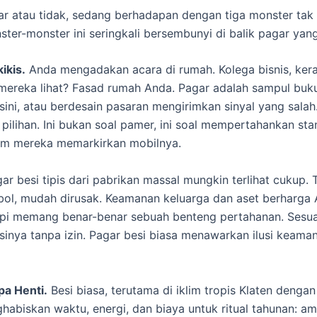
dar atau tidak, sedang berhadapan dengan tiga monster ta
ter-monster ini seringkali bersembunyi di balik pagar yang 
ikis.
Anda mengadakan acara di rumah. Kolega bisnis, kera
ereka lihat? Fasad rumah Anda. Pagar adalah sampul buku 
-sini, atau berdesain pasaran mengirimkan sinyal yang sa
 pilihan. Ini bukan soal pamer, ini soal mempertahankan s
m mereka memarkirkan mobilnya.
ar besi tipis dari pabrikan massal mungkin terlihat cukup. 
bobol, mudah dirusak. Keamanan keluarga dan aset berharga
 tapi memang benar-benar sebuah benteng pertahanan. Sesu
sinya tanpa izin. Pagar besi biasa menawarkan ilusi keama
a Henti.
Besi biasa, terutama di iklim tropis Klaten denga
biskan waktu, energi, dan biaya untuk ritual tahunan: ampla