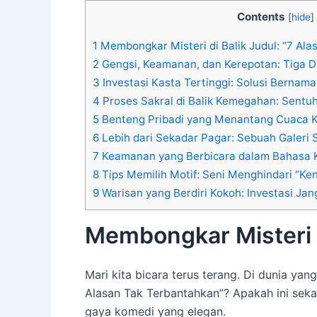
Contents
[
hide
]
1
Membongkar Misteri di Balik Judul: “7 Al
2
Gengsi, Keamanan, dan Kerepotan: Tiga D
3
Investasi Kasta Tertinggi: Solusi Bernama
4
Proses Sakral di Balik Kemegahan: Sent
5
Benteng Pribadi yang Menantang Cuaca K
6
Lebih dari Sekadar Pagar: Sebuah Galeri
7
Keamanan yang Berbicara dalam Bahasa 
8
Tips Memilih Motif: Seni Menghindari “Ke
9
Warisan yang Berdiri Kokoh: Investasi Ja
Membongkar Misteri d
Mari kita bicara terus terang. Di dunia ya
Alasan Tak Terbantahkan”? Apakah ini sekad
gaya komedi yang elegan.