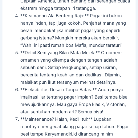
Captain America, tahan banting dari serangan cuaca
ekstrem hingga tatapan iri tetangga.
**Keamanan Ala Benteng Raja:** Pagar ini bukan
hanya indah, tapi juga kokoh. Penjahat mana yang
berani mendekat jika melihat pagar yang seperti
gerbang istana? Mungkin mereka akan berpikir,
“Wah, ini pasti rumah bos Mafia, mundur teratur!”
**Detail Seni yang Bikin Mata Melek:** Ornamen-
ornamen yang ditempa dengan tangan adalah
sebuah seni. Setiap lengkungan, setiap ukiran,
bercerita tentang keahlian dan dedikasi. Dijamin,
malaikat pun ikut tersenyum melihat detailnya.
**Fleksibilitas Desain Tanpa Batas:** Anda punya
imajinasi liar tentang pagar impian? Besi tempa bisa
mewujudkannya. Mau gaya Eropa klasik, Victorian,
atau sentuhan modern art? Semua bisa!
**Maintenance? Halah, Kecil Itu!:** Lupakan
repotnya mengecat ulang pagar setiap tahun. Pagar
besi tempa Karyamandiri.id dirancang minim