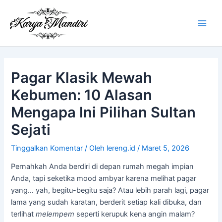
Lewati
Main
ke
Men
konten
Pagar Klasik Mewah
Kebumen: 10 Alasan
Mengapa Ini Pilihan Sultan
Sejati
Tinggalkan Komentar
/ Oleh
lereng.id
/
Maret 5, 2026
Pernahkah Anda berdiri di depan rumah megah impian
Anda, tapi seketika mood ambyar karena melihat pagar
yang… yah, begitu-begitu saja? Atau lebih parah lagi, pagar
lama yang sudah karatan, berderit setiap kali dibuka, dan
terlihat
melempem
seperti kerupuk kena angin malam?