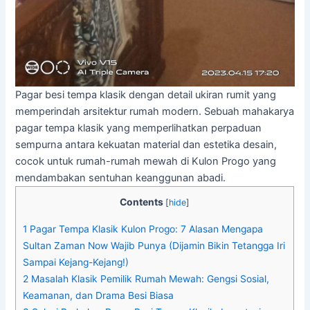
Pagar besi tempa klasik dengan detail ukiran rumit yang
memperindah arsitektur rumah modern. Sebuah mahakarya
pagar tempa klasik yang memperlihatkan perpaduan
sempurna antara kekuatan material dan estetika desain,
cocok untuk rumah-rumah mewah di Kulon Progo yang
mendambakan sentuhan keanggunan abadi.
Contents
[
hide
]
1
Pagar Tempa Klasik Kulon Progo: 7 Alasan Mengapa
Sultan Zaman Now Wajib Punya (Dijamin Bikin Tetangga Iri
Sampai Kejang-Kejang!)
2
Masalah Klasik Pemilik Rumah Mewah: Gengsi Sosial,
Keamanan, dan Drama Besi Biasa