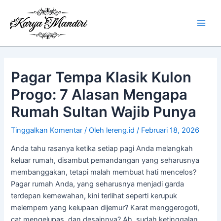
Lewati
Main
ke
Men
konten
Pagar Tempa Klasik Kulon
Progo: 7 Alasan Mengapa
Rumah Sultan Wajib Punya
Tinggalkan Komentar
/ Oleh
lereng.id
/
Februari 18, 2026
Anda tahu rasanya ketika setiap pagi Anda melangkah
keluar rumah, disambut pemandangan yang seharusnya
membanggakan, tetapi malah membuat hati mencelos?
Pagar rumah Anda, yang seharusnya menjadi garda
terdepan kemewahan, kini terlihat seperti kerupuk
melempem yang kelupaan dijemur? Karat menggerogoti,
cat mengelupas, dan desainnya? Ah, sudah ketinggalan