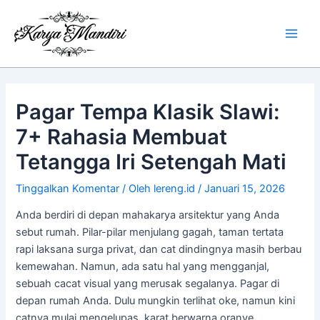
Lewati
Main
ke
Men
konten
Pagar Tempa Klasik Slawi:
7+ Rahasia Membuat
Tetangga Iri Setengah Mati
Tinggalkan Komentar
/ Oleh
lereng.id
/
Januari 15, 2026
Anda berdiri di depan mahakarya arsitektur yang Anda
sebut rumah. Pilar-pilar menjulang gagah, taman tertata
rapi laksana surga privat, dan cat dindingnya masih berbau
kemewahan. Namun, ada satu hal yang mengganjal,
sebuah cacat visual yang merusak segalanya. Pagar di
depan rumah Anda. Dulu mungkin terlihat oke, namun kini
catnya mulai mengelupas, karat berwarna oranye