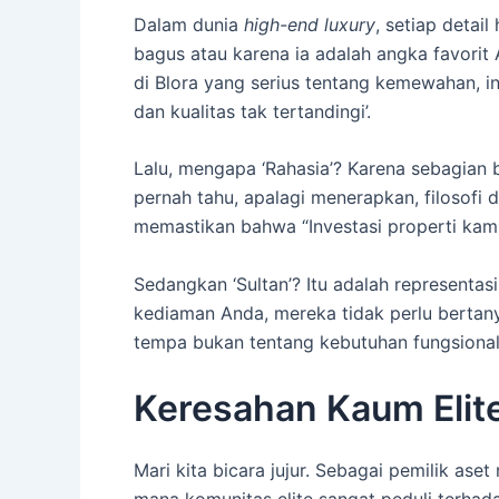
Dalam dunia
high-end luxury
, setiap detai
bagus atau karena ia adalah angka favorit 
di Blora yang serius tentang kemewahan, i
dan kualitas tak tertandingi’.
Lalu, mengapa ‘Rahasia’? Karena sebagian 
pernah tahu, apalagi menerapkan, filosofi di
memastikan bahwa “Investasi properti kami 
Sedangkan ‘Sultan’? Itu adalah representasi
kediaman Anda, mereka tidak perlu bert
tempa bukan tentang kebutuhan fungsional; 
Keresahan Kaum Elite
Mari kita bicara jujur. Sebagai pemilik as
mana komunitas elite sangat peduli terhad