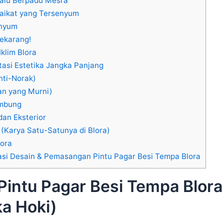
Palu Berpadu Mesra
aikat yang Tersenyum
enyum
ekarang!
klim Blora
tasi Estetika Jangka Panjang
nti-Norak)
n yang Murni)
ambung
dan Eksterior
(Karya Satu-Satunya di Blora)
lora
si Desain & Pemasangan Pintu Pagar Besi Tempa Blora
Pintu Pagar Besi Tempa Blora
a Hoki)