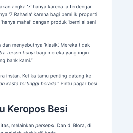
akan angka ‘7’ hanya karena ia terdengar
ya ‘7 Rahasia’ karena bagi pemilik properti
‘hanya mahal’ dengan produk ‘bernilai seni
 dan menyebutnya ‘klasik’. Mereka tidak
ra tersembunyi
bagi mereka yang ingin
ing bank kami.”
ara instan. Ketika tamu penting datang ke
lah kasta tertinggi berada.”
Pintu pagar besi
mu Keropos Besi
ditas, melainkan
persepsi
. Dan di Blora, di
an
majalah eksklusif Anda.