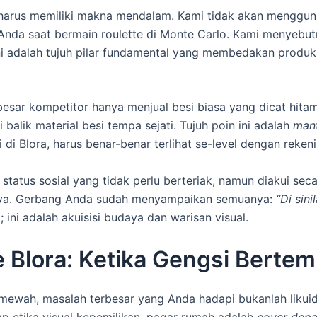
l harus memiliki makna mendalam. Kami tidak akan menggun
Anda saat bermain roulette di Monte Carlo. Kami menyebutn
ni adalah tujuh pilar fundamental yang membedakan produk 
besar kompetitor hanya menjual besi biasa yang dicat hitam
 balik material besi tempa sejati. Tujuh poin ini adalah
mant
di Blora, harus benar-benar terlihat se-level dengan reken
 status sosial yang tidak perlu berteriak, namun diakui sec
anya. Gerbang Anda sudah menyampaikan semuanya:
“Di sini
ini adalah akuisisi budaya dan warisan visual.
 Blora: Ketika Gengsi Berte
et mewah, masalah terbesar yang Anda hadapi bukanlah likui
ap etika visual kepemilikan, pagar rumah adalah
cover dep