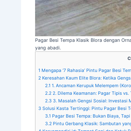
Pagar Besi Tempa Klasik Blora dengan Orna
yang abadi.
C
1
Mengapa ‘7 Rahasia’ Pintu Pagar Besi Tem
2
Keresahan Kaum Elite Blora: Ketika Gengs
2.1
1. Ancaman Kerupuk Melempem (Koro
2.2
2. Dilema Keamanan: Pagar Tipis vs.
2.3
3. Masalah Gengsi Sosial: Investasi 
3
Solusi Kasta Tertinggi: Pintu Pagar Besi 
3.1
Pagar Besi Tempa: Bukan Biaya, Tapi
3.2
Pintu Gerbang Klasik: Sambutan y