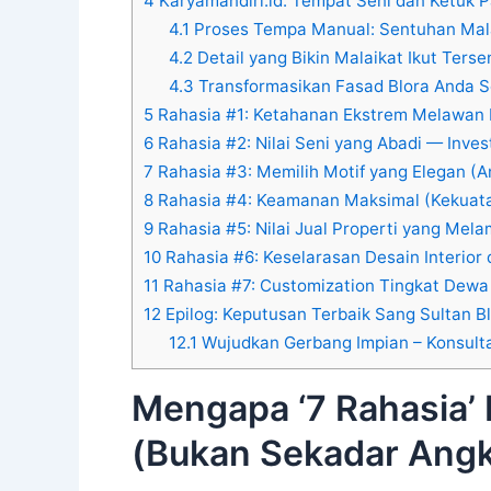
4
Karyamandiri.id: Tempat Seni dan Ketuk 
4.1
Proses Tempa Manual: Sentuhan Mal
4.2
Detail yang Bikin Malaikat Ikut Ters
4.3
Transformasikan Fasad Blora Anda S
5
Rahasia #1: Ketahanan Ekstrem Melawan I
6
Rahasia #2: Nilai Seni yang Abadi — Inves
7
Rahasia #3: Memilih Motif yang Elegan (A
8
Rahasia #4: Keamanan Maksimal (Kekuata
9
Rahasia #5: Nilai Jual Properti yang Mel
10
Rahasia #6: Keselarasan Desain Interior 
11
Rahasia #7: Customization Tingkat Dewa 
12
Epilog: Keputusan Terbaik Sang Sultan B
12.1
Wujudkan Gerbang Impian – Konsulta
Mengapa ‘7 Rahasia’ 
(Bukan Sekadar Angk