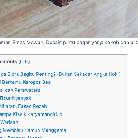
men Emas Mewah. Desain pintu pagar yang kokoh dan artist
ontents
[
hide
]
pa Blora Begitu Penting? (Bukan Sekadar Angka Hoki)
i Bertemu Keropos Besi
si dan Perawatan)
 Tidur Nyenyak
Miliaran, Fasad Receh
Tempa Klasik Karyamandiri.id
 Warisan
ang Membisu Namun Menggema