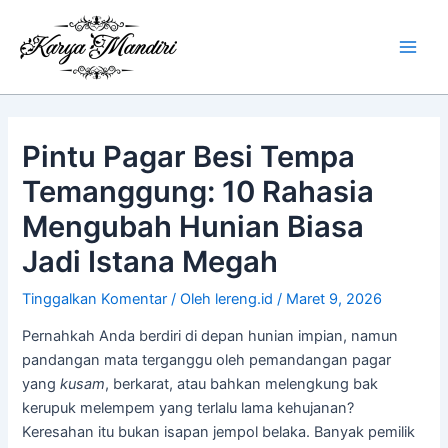
Lewati
Main
ke
Men
konten
Pintu Pagar Besi Tempa
Temanggung: 10 Rahasia
Mengubah Hunian Biasa
Jadi Istana Megah
Tinggalkan Komentar
/ Oleh
lereng.id
/
Maret 9, 2026
Pernahkah Anda berdiri di depan hunian impian, namun
pandangan mata terganggu oleh pemandangan pagar
yang
kusam
, berkarat, atau bahkan melengkung bak
kerupuk melempem yang terlalu lama kehujanan?
Keresahan itu bukan isapan jempol belaka. Banyak pemilik