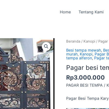
Home
Tentang Kami
Beranda
/
Kanopi
/ Pagar
Besi tempa mewah
,
Be
murah
,
Kanopi
,
Pagar 
tempa alferon
,
Pagar t
Pagar besi te
Rp
3.000.000
PAGAR BESI TEMPA / 
Pagar Besi Tempa Karya