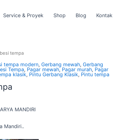
Service & Proyek
Shop
Blog
Kontak
 besi tempa
si tempa modern
,
Gerbang mewah
,
Gerbang
Besi Tempa
,
Pagar mewah
,
Pagar murah
,
Pagar
empa klasik
,
Pintu Gerbang Klasik
,
Pintu tempa
mpa
KARYA MANDIRI
 Mandiri..