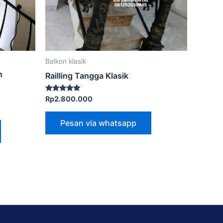
Balkon klasik
n
Railling Tangga Klasik
Dinilai
Rp
2.800.000
5.00
dari 5
Pesan via whatsapp