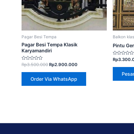
Pagar Besi Tempa
Balkon klas
Pagar Besi Tempa Klasik
Pintu Ge
Karyamandiri
Dinilai
Rp
3.300.
0
Dinilai
Rp
3.500.000
Rp
2.900.000
dari
0
5
dari
Pesa
5
Order Via WhatsApp