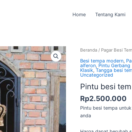
Home
Tentang Kami
Beranda
/
Pagar Besi Te
Besi tempa modern
,
Pa
alferon
,
Pintu Gerbang 
Klasik
,
Tangga besi te
Uncategorized
Pintu besi te
Rp
2.500.000
Pintu besi tempa unt
anda
Harga dapat berubah s