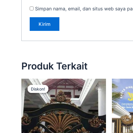
Simpan nama, email, dan situs web saya pa
Produk Terkait
Harga
Harga
aslinya
saat
Diskon!
Diskon!
adalah:
ini
Rp3.500.000.
adalah:
Rp2.900.000.