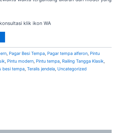
onsultasi klik ikon WA
ern
,
Pagar Besi Tempa
,
Pagar tempa alferon
,
Pintu
sik
,
Pintu modern
,
Pintu tempa
,
Railing Tangga Klasik
,
is besi tempa
,
Teralis jendela
,
Uncategorized