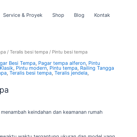
Service & Proyek
Shop
Blog
Kontak
mpa
/
Teralis besi tempa
/ Pintu besi tempa
gar Besi Tempa
,
Pagar tempa alferon
,
Pintu
Klasik
,
Pintu modern
,
Pintu tempa
,
Railing Tangga
mpa
,
Teralis besi tempa
,
Teralis jendela
,
mpa
uk menambah keindahan dan keamanan rumah
ewaktu waktu tergantung ukuran dan model yang