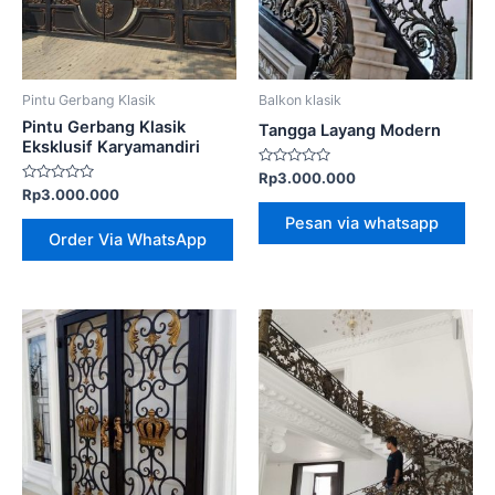
Pintu Gerbang Klasik
Balkon klasik
Pintu Gerbang Klasik
Tangga Layang Modern
Eksklusif Karyamandiri
Dinilai
Rp
3.000.000
0
Dinilai
Rp
3.000.000
dari
0
5
dari
Pesan via whatsapp
5
Order Via WhatsApp