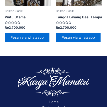
Balkon klasik
Balkon klasik
Pintu Utama
Tangga Layang Besi Tempa
Dinilai
Dinilai
Rp
2.700.000
Rp
2.700.000
0
0
dari
dari
5
5
Pesan via whatsapp
Pesan via whatsapp
Home