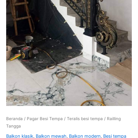
Beranda
/
Pagar Besi Tempa
/
Teralis besi tempa
/ Railling
Tangga
Balkon klasik
,
Balkon mewah
,
Balkon modern
,
Besi tempa