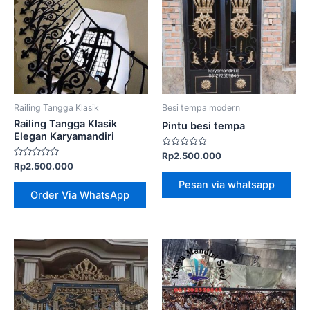
Railing Tangga Klasik
Besi tempa modern
Railing Tangga Klasik
Pintu besi tempa
Elegan Karyamandiri
Dinilai
Rp
2.500.000
0
Dinilai
Rp
2.500.000
dari
0
5
dari
Pesan via whatsapp
5
Order Via WhatsApp