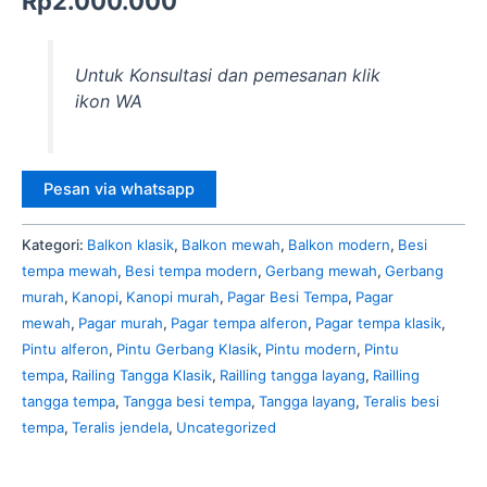
Rp
2.000.000
Untuk Konsultasi dan pemesanan klik
ikon WA
Pesan via whatsapp
Kategori:
Balkon klasik
,
Balkon mewah
,
Balkon modern
,
Besi
tempa mewah
,
Besi tempa modern
,
Gerbang mewah
,
Gerbang
murah
,
Kanopi
,
Kanopi murah
,
Pagar Besi Tempa
,
Pagar
mewah
,
Pagar murah
,
Pagar tempa alferon
,
Pagar tempa klasik
,
Pintu alferon
,
Pintu Gerbang Klasik
,
Pintu modern
,
Pintu
tempa
,
Railing Tangga Klasik
,
Railling tangga layang
,
Railling
tangga tempa
,
Tangga besi tempa
,
Tangga layang
,
Teralis besi
tempa
,
Teralis jendela
,
Uncategorized