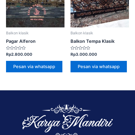
Balkon klasik
Balkon klasik
Pagar Alferon
Balkon Tempa Klasik
Dinilai
Dinilai
Rp
2.800.000
Rp
3.000.000
0
0
dari
dari
5
5
Pesan via whatsapp
Pesan via whatsapp