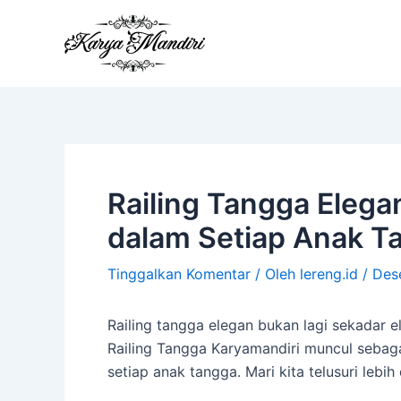
Lewati
ke
konten
Railing Tangga Ele
dalam Setiap Anak T
Tinggalkan Komentar
/ Oleh
lereng.id
/
Des
Railing tangga elegan bukan lagi sekadar 
Railing Tangga Karyamandiri muncul seba
setiap anak tangga. Mari kita telusuri leb