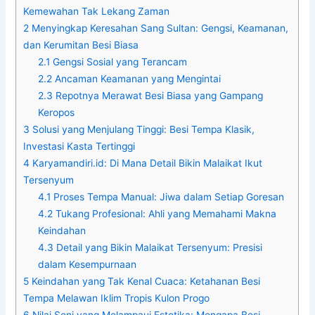
Kemewahan Tak Lekang Zaman
2
Menyingkap Keresahan Sang Sultan: Gengsi, Keamanan,
dan Kerumitan Besi Biasa
2.1
Gengsi Sosial yang Terancam
2.2
Ancaman Keamanan yang Mengintai
2.3
Repotnya Merawat Besi Biasa yang Gampang
Keropos
3
Solusi yang Menjulang Tinggi: Besi Tempa Klasik,
Investasi Kasta Tertinggi
4
Karyamandiri.id: Di Mana Detail Bikin Malaikat Ikut
Tersenyum
4.1
Proses Tempa Manual: Jiwa dalam Setiap Goresan
4.2
Tukang Profesional: Ahli yang Memahami Makna
Keindahan
4.3
Detail yang Bikin Malaikat Tersenyum: Presisi
dalam Kesempurnaan
5
Keindahan yang Tak Kenal Cuaca: Ketahanan Besi
Tempa Melawan Iklim Tropis Kulon Progo
6
Nilai Seni yang Melampaui Estetika: Mengapa Besi