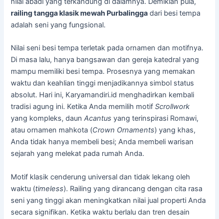
nilai abadi yang terkandung di dalamnya. Demikian pula,
railing tangga klasik mewah Purbalingga
dari besi tempa
adalah seni yang fungsional.
Nilai seni besi tempa terletak pada ornamen dan motifnya.
Di masa lalu, hanya bangsawan dan gereja katedral yang
mampu memiliki besi tempa. Prosesnya yang memakan
waktu dan keahlian tinggi menjadikannya simbol status
absolut. Hari ini, Karyamandiri.id menghadirkan kembali
tradisi agung ini. Ketika Anda memilih motif
Scrollwork
yang kompleks, daun
Acantus
yang terinspirasi Romawi,
atau ornamen mahkota (
Crown Ornaments
) yang khas,
Anda tidak hanya membeli besi; Anda membeli warisan
sejarah yang melekat pada rumah Anda.
Motif klasik cenderung universal dan tidak lekang oleh
waktu (
timeless
). Railing yang dirancang dengan cita rasa
seni yang tinggi akan meningkatkan nilai jual properti Anda
secara signifikan. Ketika waktu berlalu dan tren desain