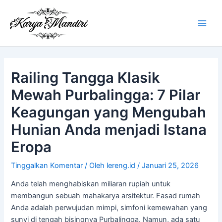
Lewati
Main
ke
Men
konten
Railing Tangga Klasik
Mewah Purbalingga: 7 Pilar
Keagungan yang Mengubah
Hunian Anda menjadi Istana
Eropa
Tinggalkan Komentar
/ Oleh
lereng.id
/
Januari 25, 2026
Anda telah menghabiskan miliaran rupiah untuk
membangun sebuah mahakarya arsitektur. Fasad rumah
Anda adalah perwujudan mimpi, simfoni kemewahan yang
sunyi di tengah bisingnya Purbalingga. Namun, ada satu