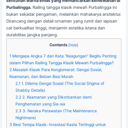
sentuhan warna emas yang memancarkan kemewahan di
Purbalingga.
Railing tangga klasik mewah Purbalingga ini
bukan sekadar pengaman, melainkan mahakarya arsitektur.
Dirancang dengan detail ornamen yang rumit dan lapisan
cat berkualitas tinggi, menjamin estetika istana dan
durabilitas jangka panjang.
Contents
[
hide
]
1
Mengapa Angka 7 dan Kata “Keagungan” Begitu Penting
dalam Pilihan Railing Tangga Klasik Mewah Purbalingga?
2
Masalah Klasik Para Konglomerat: Gengsi Sosial,
Keamanan, dan Beban Besi Murah
2.1
1. Dilema Gengsi Sosial (The Social Stigma of
Shabby Details)
2.2
2. Keamanan yang Dikorbankan demi
Penghematan yang Sia-sia
2.3
3. Neraka Perawatan (The Maintenance
Nightmare)
3
Besi Tempa Klasik: Investasi Kasta Tertinggi untuk