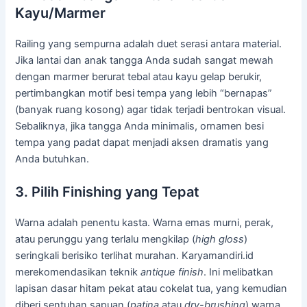
Kayu/Marmer
Railing yang sempurna adalah duet serasi antara material.
Jika lantai dan anak tangga Anda sudah sangat mewah
dengan marmer berurat tebal atau kayu gelap berukir,
pertimbangkan motif besi tempa yang lebih “bernapas”
(banyak ruang kosong) agar tidak terjadi bentrokan visual.
Sebaliknya, jika tangga Anda minimalis, ornamen besi
tempa yang padat dapat menjadi aksen dramatis yang
Anda butuhkan.
3. Pilih Finishing yang Tepat
Warna adalah penentu kasta. Warna emas murni, perak,
atau perunggu yang terlalu mengkilap (
high gloss
)
seringkali berisiko terlihat murahan. Karyamandiri.id
merekomendasikan teknik
antique finish
. Ini melibatkan
lapisan dasar hitam pekat atau cokelat tua, yang kemudian
diberi sentuhan sapuan (
patina
atau
dry-brushing
) warna