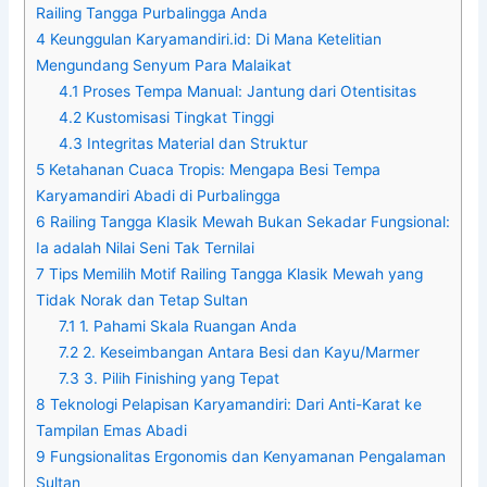
Railing Tangga Purbalingga Anda
4
Keunggulan Karyamandiri.id: Di Mana Ketelitian
Mengundang Senyum Para Malaikat
4.1
Proses Tempa Manual: Jantung dari Otentisitas
4.2
Kustomisasi Tingkat Tinggi
4.3
Integritas Material dan Struktur
5
Ketahanan Cuaca Tropis: Mengapa Besi Tempa
Karyamandiri Abadi di Purbalingga
6
Railing Tangga Klasik Mewah Bukan Sekadar Fungsional:
Ia adalah Nilai Seni Tak Ternilai
7
Tips Memilih Motif Railing Tangga Klasik Mewah yang
Tidak Norak dan Tetap Sultan
7.1
1. Pahami Skala Ruangan Anda
7.2
2. Keseimbangan Antara Besi dan Kayu/Marmer
7.3
3. Pilih Finishing yang Tepat
8
Teknologi Pelapisan Karyamandiri: Dari Anti-Karat ke
Tampilan Emas Abadi
9
Fungsionalitas Ergonomis dan Kenyamanan Pengalaman
Sultan