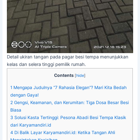
Detail ukiran tangan pada pagar besi tempa menunjukkan
kelas dan selera tinggi pemilik rumah.
Contents
[
hide
]
1
Mengapa Judulnya “7 Rahasia Elegan”? Mari Kita Bedah
dengan Gaya!
2
Gengsi, Keamanan, dan Kerumitan: Tiga Dosa Besar Besi
Biasa
3
Solusi Kasta Tertinggi: Pesona Abadi Besi Tempa Klasik
dari Karyamandiri.id
4
Di Balik Layar Karyamandiri.id: Ketika Tangan Ahli