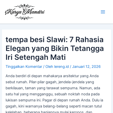
Lewati
Main
ke
Men
konten
tempa besi Slawi: 7 Rahasia
Elegan yang Bikin Tetangga
Iri Setengah Mati
Tinggalkan Komentar
/ Oleh
lereng.id
/
Januari 12, 2026
Anda berdiri di depan mahakarya arsitektur yang Anda
sebut rumah. Pilar-pilar gagah, jendela-jendela yang
berkilauan, taman yang terawat sempurna. Namun, ada
satu hal yang mengganggu, sebuah noktah noda pada
lukisan sempurna ini. Pagar di depan rumah Anda. Dulu ia
gagah, kini warnanya belang-belang seperti macan tutul
kelelahan, beberapa bagiannya mulai keropos, dan