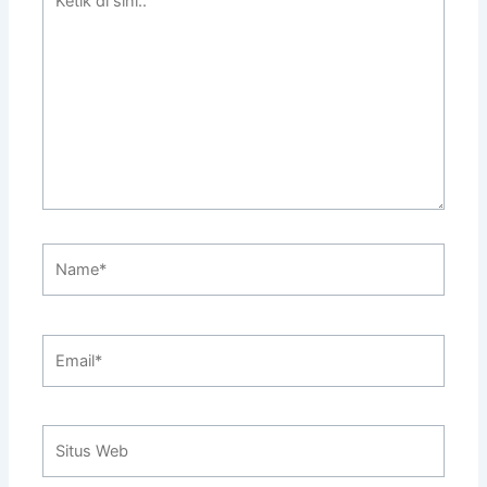
di
sini..
Name*
Email*
Situs
Web