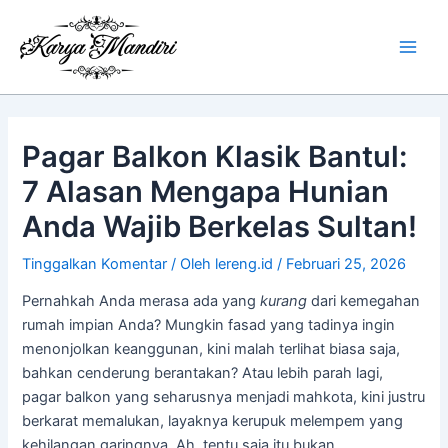
Lewati
Main
ke
Men
konten
Pagar Balkon Klasik Bantul:
7 Alasan Mengapa Hunian
Anda Wajib Berkelas Sultan!
Tinggalkan Komentar
/ Oleh
lereng.id
/
Februari 25, 2026
Pernahkah Anda merasa ada yang
kurang
dari kemegahan
rumah impian Anda? Mungkin fasad yang tadinya ingin
menonjolkan keanggunan, kini malah terlihat biasa saja,
bahkan cenderung berantakan? Atau lebih parah lagi,
pagar balkon yang seharusnya menjadi mahkota, kini justru
berkarat memalukan, layaknya kerupuk melempem yang
kehilangan garingnya. Ah, tentu saja itu bukan