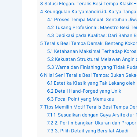
3
Solusi Elegan: Teralis Besi Tempa Klasik –
4
Keunggulan Karyamandiri.id: Karya Tangan
4.1
Proses Tempa Manual: Sentuhan Jiwa
4.2
Tukang Profesional: Maestro Besi T
4.3
Dedikasi pada Kualitas: Dari Bahan
5
Teralis Besi Tempa Demak: Benteng Koko
5.1
Ketahanan Maksimal Terhadap Koros
5.2
Kekuatan Struktural Melawan Angin
5.3
Warna dan Finishing yang Tidak Pud
6
Nilai Seni Teralis Besi Tempa: Bukan Sek
6.1
Estetika Klasik yang Tak Lekang ole
6.2
Detail Hand-Forged yang Unik
6.3
Focal Point yang Memukau
7
Tips Memilih Motif Teralis Besi Tempa De
7.1
1. Sesuaikan dengan Gaya Arsitektur
7.2
2. Pertimbangkan Ukuran dan Propor
7.3
3. Pilih Detail yang Bersifat Abadi