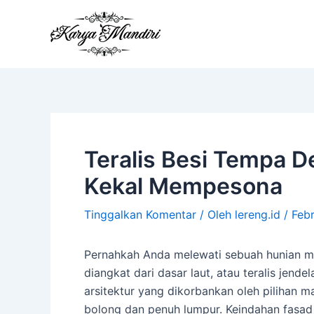
Lewati
ke
konten
Teralis Besi Tempa D
Kekal Mempesona
Tinggalkan Komentar
/ Oleh
lereng.id
/
Febr
Pernahkah Anda melewati sebuah hunian m
diangkat dari dasar laut, atau teralis je
arsitektur yang dikorbankan oleh pilihan m
bolong dan penuh lumpur. Keindahan fasa