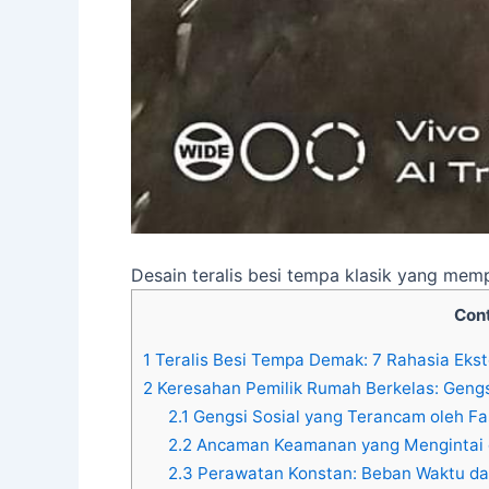
Desain teralis besi tempa klasik yang me
Con
1
Teralis Besi Tempa Demak: 7 Rahasia Eks
2
Keresahan Pemilik Rumah Berkelas: Gengs
2.1
Gengsi Sosial yang Terancam oleh F
2.2
Ancaman Keamanan yang Mengintai di
2.3
Perawatan Konstan: Beban Waktu da