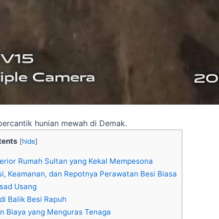
mpercantik hunian mewah di Demak.
tents
[
hide
]
terior Rumah Sultan yang Kekal Mempesona
i, Keamanan, dan Repotnya Perawatan Besi Biasa
asad Usang
 Balik Besi Rapuh
n Biaya yang Menguras Tenaga