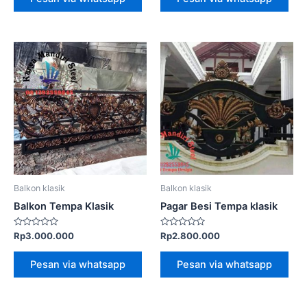
Balkon klasik
Balkon klasik
Balkon Tempa Klasik
Pagar Besi Tempa klasik
Dinilai
Dinilai
Rp
3.000.000
Rp
2.800.000
0
0
dari
dari
5
5
Pesan via whatsapp
Pesan via whatsapp