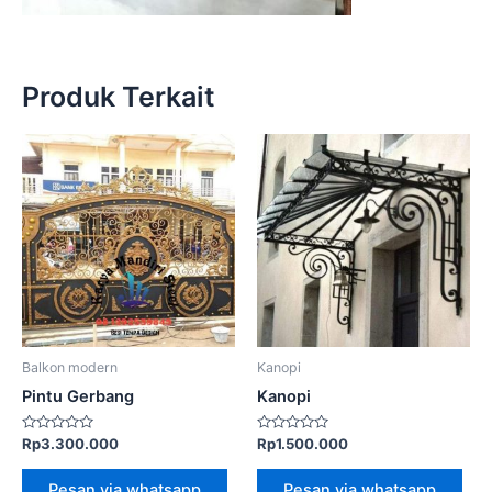
Produk Terkait
Balkon modern
Kanopi
Pintu Gerbang
Kanopi
Dinilai
Dinilai
Rp
3.300.000
Rp
1.500.000
0
0
dari
dari
5
5
Pesan via whatsapp
Pesan via whatsapp