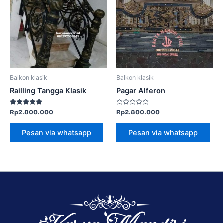
Balkon klasik
Balkon klasik
Railling Tangga Klasik
Pagar Alferon
Dinilai
Dinilai
Rp
2.800.000
Rp
2.800.000
5.00
0
dari 5
dari
5
Pesan via whatsapp
Pesan via whatsapp