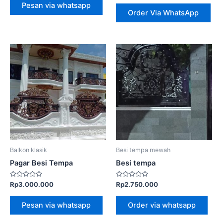
5
dari
Pesan via whatsapp
5
Order Via WhatsApp
Balkon klasik
Besi tempa mewah
Pagar Besi Tempa
Besi tempa
Dinilai
Dinilai
Rp
3.000.000
Rp
2.750.000
0
0
dari
dari
5
5
Pesan via whatsapp
Order via whatsapp