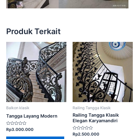
Produk Terkait
Balkon klasik
Railing Tangga Klasik
Railing Tangga Klasik
Tangga Layang Modern
Elegan Karyamandiri
Dinilai
Rp
3.000.000
0
Dinilai
Rp
2.500.000
dari
0