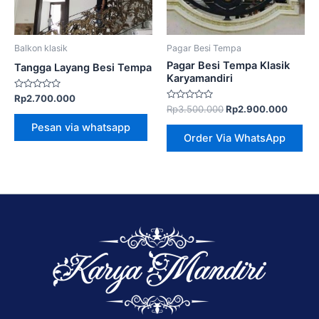
Balkon klasik
Pagar Besi Tempa
Pagar Besi Tempa Klasik
Tangga Layang Besi Tempa
Karyamandiri
Dinilai
Rp
2.700.000
0
Dinilai
Rp
3.500.000
Rp
2.900.000
dari
0
5
dari
Pesan via whatsapp
5
Order Via WhatsApp